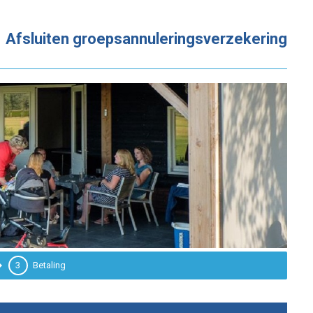
Afsluiten groepsannuleringsverzekering
3
Betaling