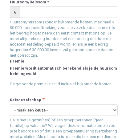
Huursom/Reissom *
€
Huursom/reissom (zonder bijkomende kosten, maximaal €
30.000,- per polis/boeking voor alle verzekerden samen). Is
het bedrag hoger, neem dan eerst contact met ons op. Je
moet altijd rekening houden met een toeslag die door de
acceptatieafdeling bepaald wordt, en als je een bedrag
hoger dan € 30.000,00 invoert zal getoonde premie daarom
niet correct zijn.
Premie
Premie wordt automatisch berekend als je de huursom
hebt ingevuld
De getoonde premie is altijd inclusief bijkomende kosten.
Reisgezelschap
Ga je met je gezin(nen) of een groep personen (geen
familie) op vakantie? Wij vragen deze informatie om zo voor
je te beoordelen of dat je een groepsannuleringsverzekering
moet afsluiten. Als dit nodig is, dan krijg hier een melding te